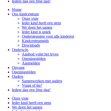
Iedere dag een fijne dag!
Home
Ons kindcentrum
Onze visie
Ieder kind heeft een stem
We doen het samen
Ieder kind is uniek
Ondersteuning voor alle kinderen
Kindcentrumgids
Downloads
Onderwijs
Aanbod volgt het leven
Openingstijden
Aanmelden
Opvang
Openingstijden
Ouders
Samenwerken met ouders
Vraag of tip?
Iedere dag een fijne dag!
Onze visie
Ieder kind heeft een stem
We doen het samen