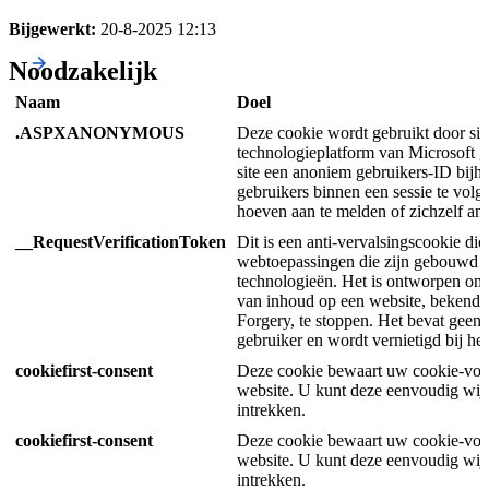
Bijgewerkt:
20-8-2025 12:13
Noodzakelijk
Naam
Doel
.ASPXANONYMOUS
Deze cookie wordt gebruikt door sit
technologieplatform van Microsoft 
site een anoniem gebruikers-ID bij
gebruikers binnen een sessie te volg
hoeven aan te melden of zichzelf ande
__RequestVerificationToken
Dit is een anti-vervalsingscookie die
webtoepassingen die zijn gebouw
technologieën. Het is ontworpen om 
van inhoud op een website, bekend a
Forgery, te stoppen. Het bevat geen 
gebruiker en wordt vernietigd bij het
cookiefirst-consent
Deze cookie bewaart uw cookie-voo
website. U kunt deze eenvoudig wij
intrekken.
cookiefirst-consent
Deze cookie bewaart uw cookie-voo
website. U kunt deze eenvoudig wij
intrekken.